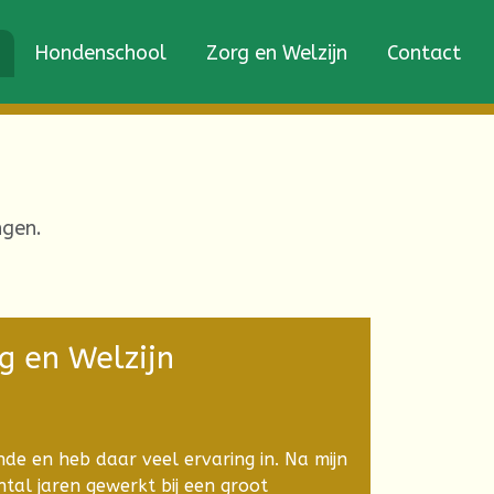
Hondenschool
Zorg en Welzijn
Contact
ngen.
g en Welzijn
de en heb daar veel ervaring in. Na mijn
tal jaren gewerkt bij een groot