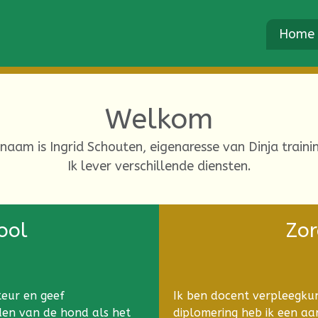
Home
Welkom
 naam is Ingrid Schouten, eigenaresse van Dinja traini
Ik lever verschillende diensten.
ool
Zor
teur en geef
Ik ben docent verpleegkun
den van de hond als het
diplomering heb ik een aan