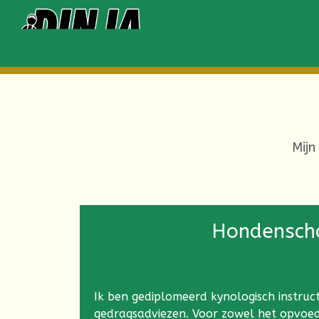
Mijn
Hondensch
Ik ben gediplomeerd kynologisch instruc
gedragsadviezen. Voor zowel het opvoe